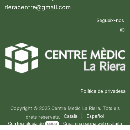
rieracentre@gmail.com
Segueix-nos
Política de privadesa
Copyright © 2025 Centre Mèdic La Riera. Tots els
Català
|
Español
drets reservats.
Con tecnología de
-
Crear una
pàgina web gratuïta