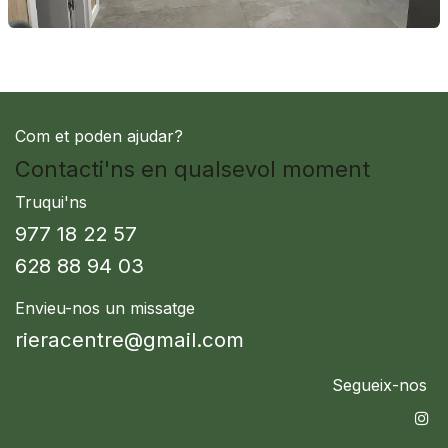
Com et poden ajudar?
Contacti'ns en qualsevol moment
Truqui'ns
977 18 22 57
628 88 94 03
Envieu-nos un missatge
rieracentre@gmail.com
Segueix-nos