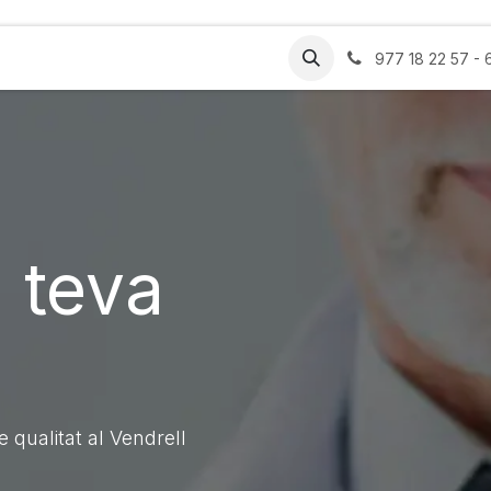
es
Certificats
Estètica
Blog
Contacte
977 18 22 57 -
 teva
e qualitat al Vendrell