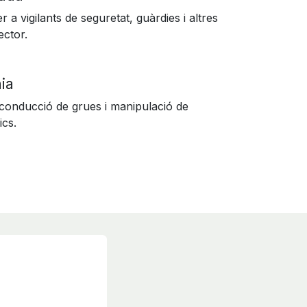
a vigilants de seguretat, guàrdies i altres
ector.
nia
a conducció de grues i manipulació de
ics.