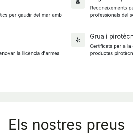
Reconeixements per 
utics per gaudir del mar amb
professionals del s
Grua i pirotèc
Certificats per a l
enovar la llicència d'armes
productes pirotècn
Els nostres preus