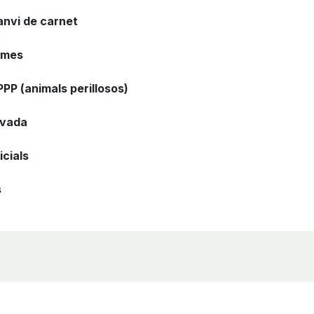
anvi de carnet
rmes
PPP (animals perillosos)
ivada
icials
s