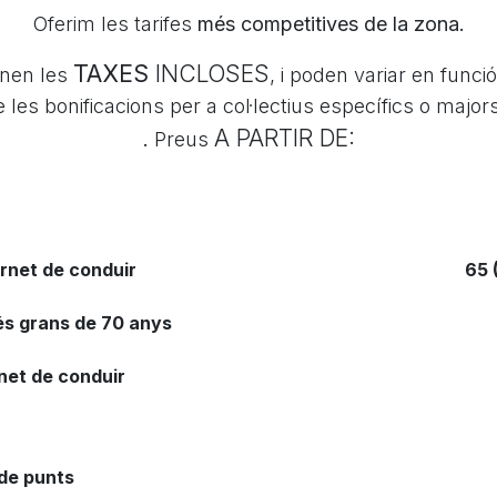
Oferim les tarifes
més competitives de la zona.
TAXES
INCLOSES
enen les
, i poden variar en funció
 de les bonificacions per a col·lectius específics o majo
A PARTIR DE:
.
Preus
rnet de conduir
65 
s grans de 70 anys
net de conduir
de punts