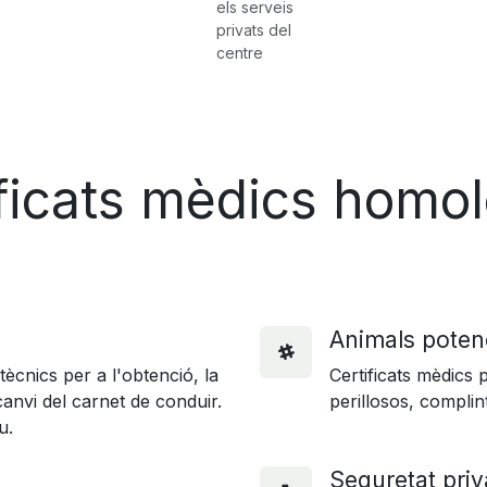
els serveis
privats del
centre
ficats mèdics homo
Animals potenc
ècnics per a l'obtenció, la
Certificats mèdics 
anvi del carnet de conduir.
perillosos, complin
u.
Seguretat pri