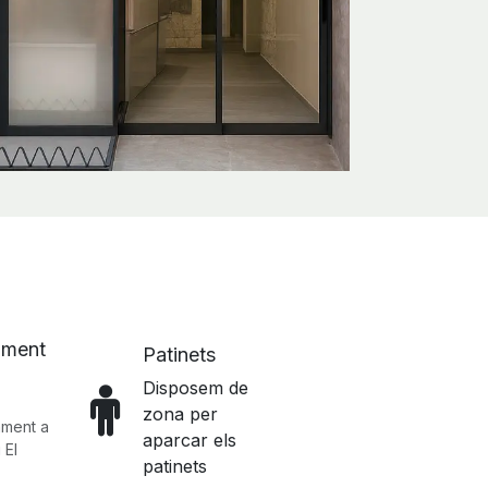
ament
Patinets
Disposem de
zona per
ament a
aparcar els
 El
patinets