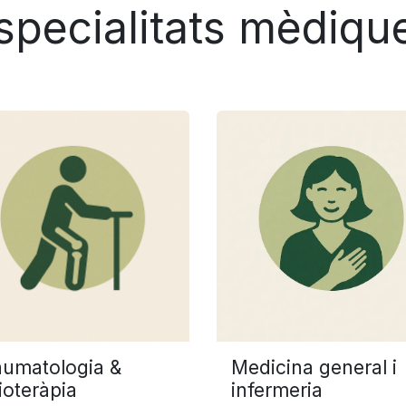
specialitats mèdiqu
aumatologia &
Medicina general i
ioteràpia
infermeria