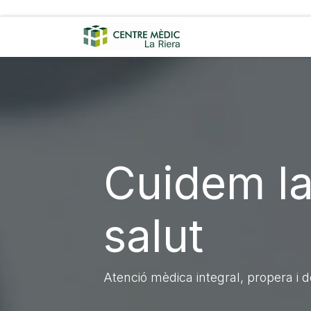
Skip to Content
Inici
Sobre nosaltr
Cuidem la
salut
Atenció mèdica integral, propera i d