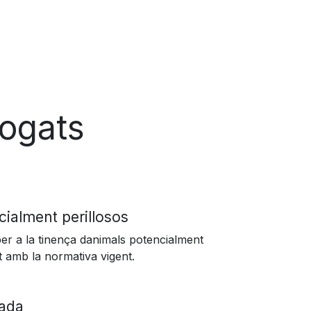
logats
ialment perillosos
per a la tinença danimals potencialment
t amb la normativa vigent.
vada