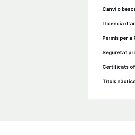
Canvi o besc
Llicència d'a
Permís per a 
Seguretat pr
Certificats of
Títols nàutic