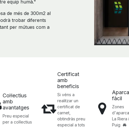
ostre equip humà."
osa de més de 300m2 al
podrà trobar diferents
s tant per mútues com a
Certificat
amb
beneficis
Aparc
Si véns a
Col·lectius
fàcil
realitzar un
amb
certificat de
Zones
avantatges
carnet,
d'aparc
Preu especial
obtindràs preu
La Riera i
per a col·lectius
especial a tots
Puig
🚘