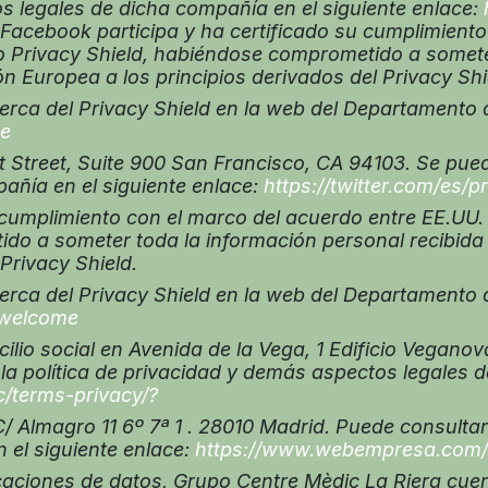
s legales de dicha compañía en el siguiente enlace:
 Facebook participa y ha certificado su cumplimient
 Privacy Shield, habiéndose comprometido a somete
n Europea a los principios derivados del Privacy Shi
a del Privacy Shield en la web del Departamento d
me
Street, Suite 900 San Francisco, CA 94103. Se puede
añía en el siguiente enlace:
https://twitter.com/es/p
 cumplimiento con el marco del acuerdo entre EE.UU
do a someter toda la información personal recibida
Privacy Shield.
ca del Privacy Shield en la web del Departamento 
/welcome
lio social en Avenida de la Vega, 1 Edificio Vegano
la política de privacidad y demás aspectos legales d
c/terms-privacy/?
Almagro 11 6º 7ª 1 . 28010 Madrid. Puede consultar 
 el siguiente enlace:
https://www.webempresa.com/a
ciones de datos, Grupo Centre Mèdic La Riera cuen