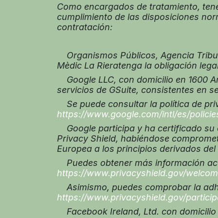
Como encargados de tratamiento, tene
cumplimiento de las disposiciones nor
contratación:
Organismos Públicos, Agencia Tributa
Mèdic La Rieratenga la obligación legal 
Google LLC, con domicilio en 1600 Am
servicios de GSuite, consistentes en s
Se puede consultar la política de pri
https://www.google.com/intl/es/policie
Google participa y ha certificado su
Privacy Shield, habiéndose comprometi
Europea a los principios derivados del 
Puedes obtener más información acerc
https://www.privacyshield.gov/welco
Asimismo, puedes comprobar la adhesi
https://www.privacyshield.gov/partic
Facebook Ireland, Ltd. con domicilio 