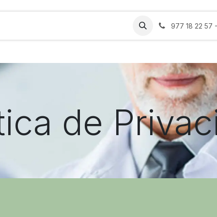
ros
Certificados
Estética
Blog
Contacto
977 18 22 57 
tica de Priva