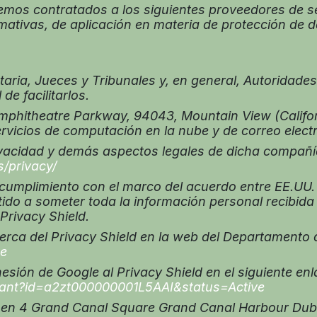
mos contratados a los siguientes proveedores de s
mativas, de aplicación en materia de protección de 
ria, Jueces y Tribunales y, en general, Autoridad
de facilitarlos.
phitheatre Parkway, 94043, Mountain View (Californ
ervicios de computación en la nube y de correo elect
vacidad y demás aspectos legales de dicha compañía 
s/privacy/
 cumplimiento con el marco del acuerdo entre EE.UU
do a someter toda la información personal recibida
Privacy Shield.
a del Privacy Shield en la web del Departamento d
me
ón de Google al Privacy Shield en el siguiente enl
ipant?id=a2zt000000001L5AAI&status=Active
en 4 Grand Canal Square Grand Canal Harbour Dublin