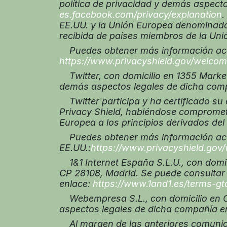
política de privacidad y demás aspecto
es.facebook.com/privacy/explanation
.
EE.UU. y la Unión Europea denominado
recibida de países miembros de la Unió
Puedes obtener más información acerc
https://www.privacyshield.gov/welco
Twitter, con domicilio en 1355 Market 
demás aspectos legales de dicha comp
Twitter participa y ha certificado su
Privacy Shield, habiéndose comprometi
Europea a los principios derivados del 
Puedes obtener más información acer
EE.UU.:
https://www.privacyshield.gov
1&1 Internet España S.L.U., con domici
CP 28108, Madrid. Se puede consultar 
enlace:
https://www.1and1.es/terms-gt
Webempresa S.L., con domicilio en C/ 
aspectos legales de dicha compañía en
Al margen de las anteriores comunica