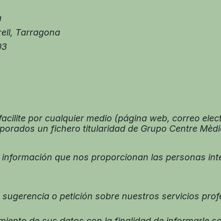
a
rell, Tarragona
03
cilite por cualquier medio (página web, correo elect
porados un fichero titularidad de Grupo Centre Mèdi
a información que nos proporcionan las personas int
 sugerencia o petición sobre nuestros servicios pro
to de sus datos con la finalidad de informarle sobr