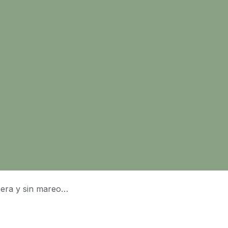
(PER, PNB y titulines)