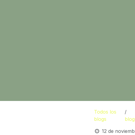
Todos los
blogs
blog
12 de noviemb