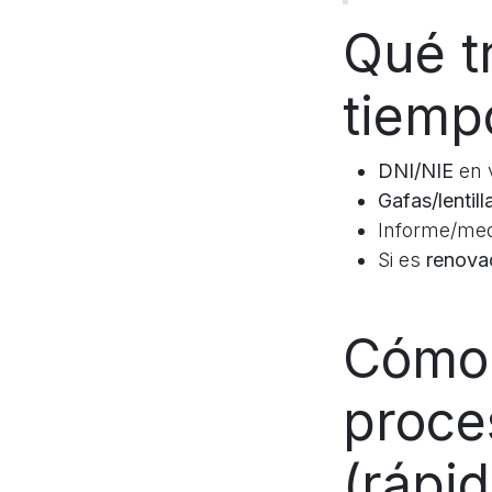
Qué t
tiemp
DNI/NIE
en v
Gafas/lentill
Informe/medi
Si es
renova
Cómo 
proce
(rápi