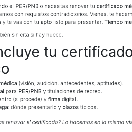
ando el
PER/PNB
o necesitas renovar tu
certificado mé
amos con requisitos contradictorios. Vienes, te hace
a y te vas con tu
apto
listo para presentar.
Tiempo med
bién
sin cita
si hay hueco.
cluye tu certificad
co
 médica
(visión, audición, antecedentes, aptitudes).
al
para
PER/PNB
y titulaciones de recreo.
entro (si procede) y
firma
digital.
rega
: dónde presentarlo y
plazos
típicos.
as renovar el certificado? Lo hacemos en la misma vis