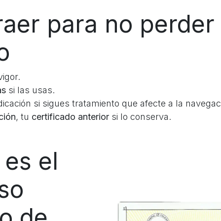
raer para no perder
o
igor.
as
si las usas.
cación si sigues tratamiento que afecte a la navegac
ción
, tu
certificado anterior
si lo conserva.
es el
so
do de