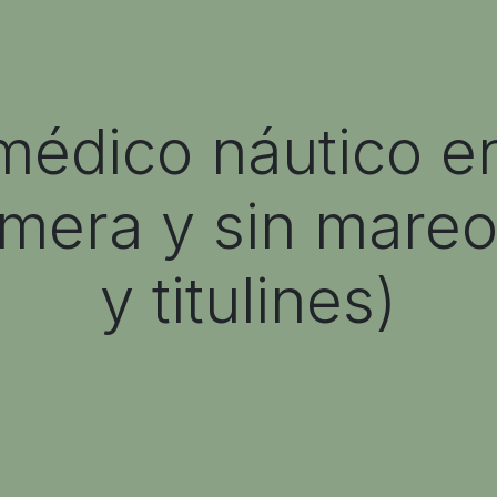
médico náutico en
rimera y sin mare
y titulines)