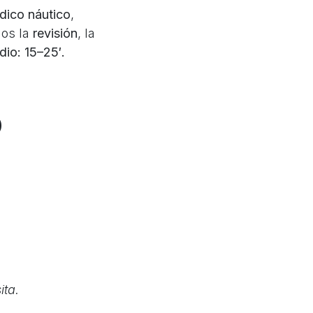
dico náutico
,
mos la
revisión
, la
io: 15–25′.
o
ita.