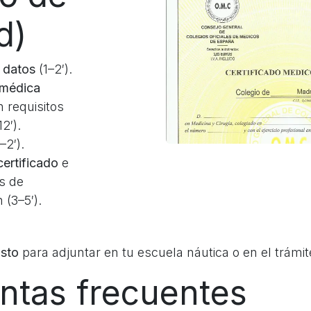
d)
 datos
(1–2′).
 médica
n requisitos
2′).
–2′).
certificado
e
s de
 (3–5′).
isto
para adjuntar en tu escuela náutica o en el trámit
ntas frecuentes