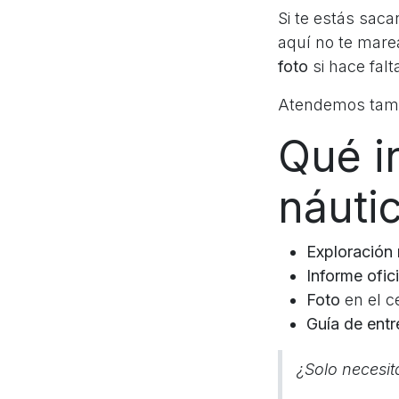
Si te estás sac
aquí no te mare
foto
si hace falt
Atendemos tam
Qué in
náuti
Exploración
Informe ofici
Foto
en el c
Guía de ent
¿Solo necesit