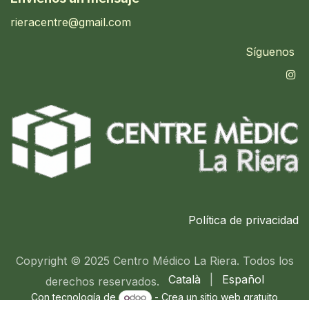
rieracentre@gmail.com
Síguenos
Política de privacidad
Copyright © 2025 Centro Médico La Riera. Todos los
Català
|
Español
derechos reservados.
Con tecnología de
- Crea un
sitio web gratuito