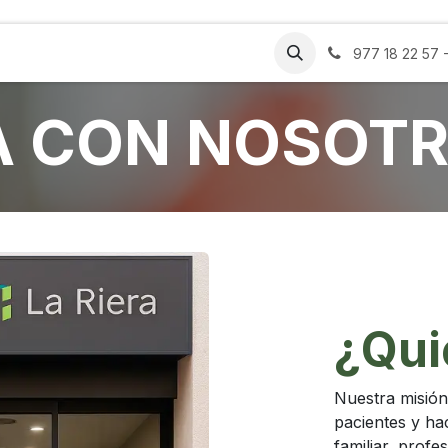
ros
Certificados
Estética
Blog
Contacto
977 18 22 57 
A CON NOSOT
¿Qui
Nuestra misión 
pacientes y hac
familiar, prof