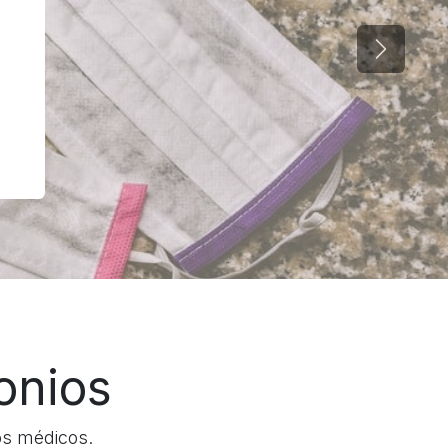
Siguient
onios
ios médicos.